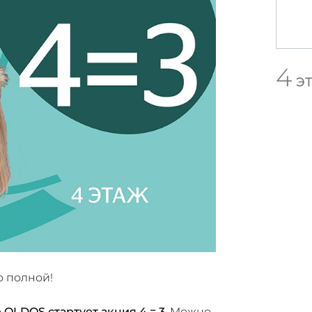
4
Э
о полной!
 OLDOS стартует акция 4 = 3
. Можно