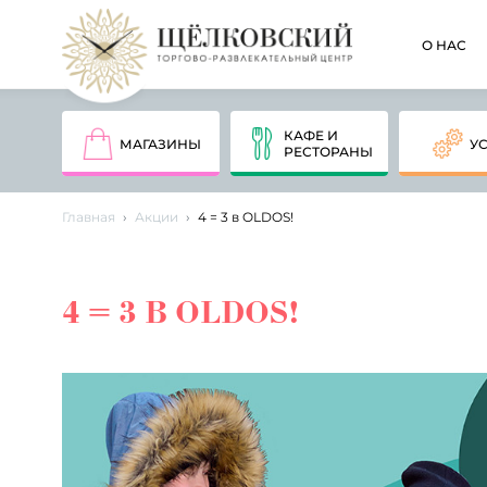
О НАС
КАФЕ И
МАГАЗИНЫ
У
РЕСТОРАНЫ
Главная
Акции
4 = 3 в OLDOS!
4 = 3 В OLDOS!