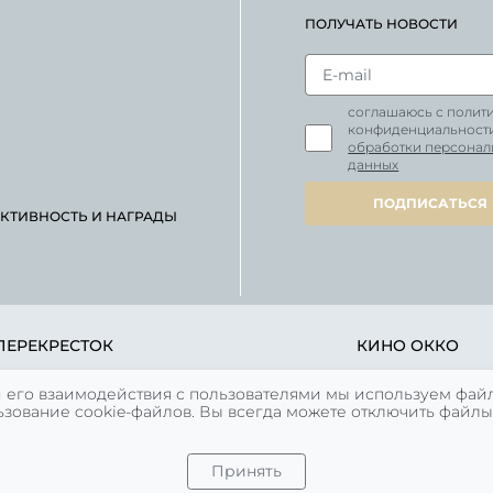
ПОЛУЧАТЬ НОВОСТИ
соглашаюсь с полит
конфиденциальност
обработки персонал
данных
ПОДПИСАТЬСЯ
КТИВНОСТЬ И НАГРАДЫ
ПЕРЕКРЕСТОК
КИНО ОККО
ПН.-ВС. с 07:00 до 23:00
ПН. - ВС. с 10:00 до 
 его взаимодействия с пользователями мы используем файл
зование cookie-файлов. Вы всегда можете отключить файлы
БЕЗ ВЫХОДНЫХ
БЕЗ ВЫХОДНЫХ
Принять