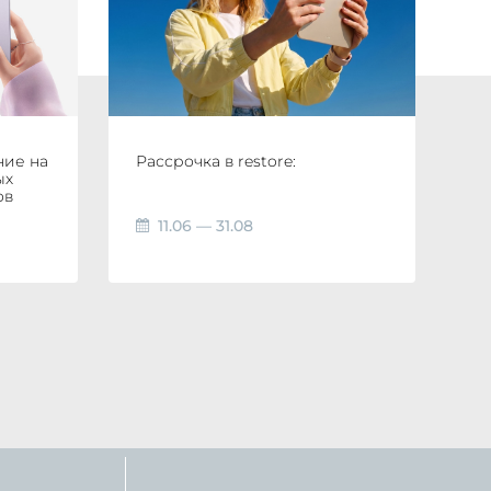
ние на
Рассрочка в restore:
ых
ов
11.06 — 31.08