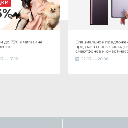
и до 75% в магазине
Специальное предложе
овен»
предзаказ новых складн
смартфонов и смарт-час
07 — 31.12
22.07 — 20.08