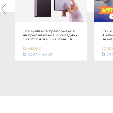
Специальное предложение
30 ию
на предзаказ новых складных
Щёлко
смартфонов и смарт-часов
цене!
SAMSUNG
JOKI 
22.07 — 20.08
30.