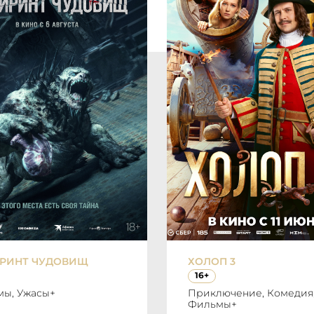
РИНТ ЧУДОВИЩ
ХОЛОП 3
16+
ы, Ужасы+
Приключение, Комедия
Фильмы+