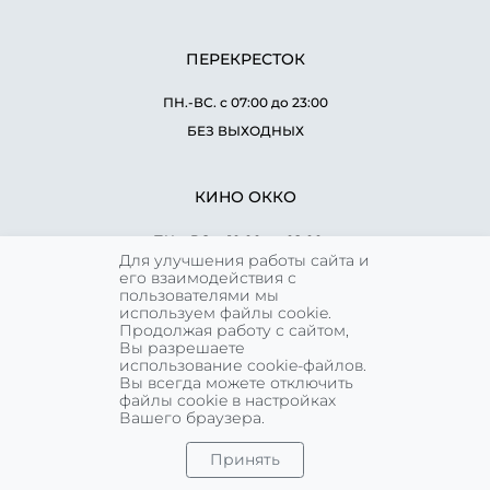
ПЕРЕКРЕСТОК
ПН.-ВС. с 07:00 до 23:00
БЕЗ ВЫХОДНЫХ
КИНО ОККО
ПН. - ВС. с 10:00 до 02:00 ч.
Для улучшения работы сайта и
БЕЗ ВЫХОДНЫХ
его взаимодействия с
пользователями мы
используем файлы cookie.
Продолжая работу с сайтом,
WORLD CLASS
Вы разрешаете
использование cookie-файлов.
ПН.-ПТ. С 07:00 до 00:00
Вы всегда можете отключить
файлы cookie в настройках
СБ.-ВС. с 09:00 до 00:00
Вашего браузера.
БЕЗ ВЫХОДНЫХ
Принять